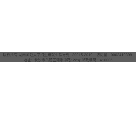
版权所有 湖南师范大学招生与就业指导处 20015-2019 访问量：
0002419399
地址：长沙市岳麓区潇湘中路122号 邮政编码：410006