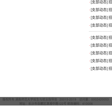
·
[支部动态]
·
[支部动态]
招
·
[支部动态]
·
[支部动态]
招
·
[支部动态]
招
·
[支部动态]
·
[支部动态]
·
[支部动态]
·
[支部动态]
招
版权所有 湖南师范大学招生与就业指导处 20015-2019 访问量：
0002420053
地址：长沙市岳麓区潇湘中路122号 邮政编码：410006