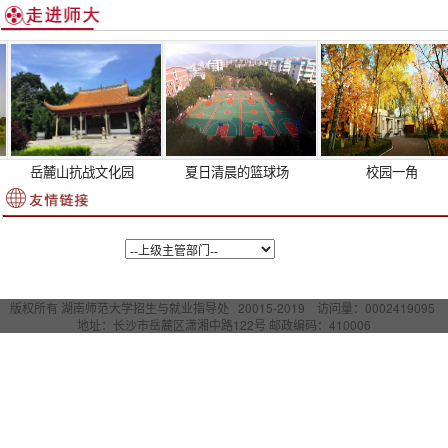
招聘会现场
岳麓山抗战文化园
夏日清晨的篮球场
校园一角
版权所有 湖南师范大学招生与就业指导处 20015-2019 访问量：
0002419095
地址：长沙市岳麓区潇湘中路122号 邮政编码：410006