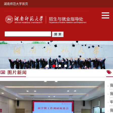
湖南师范大学首页
·
我
·
·
牢
·
我