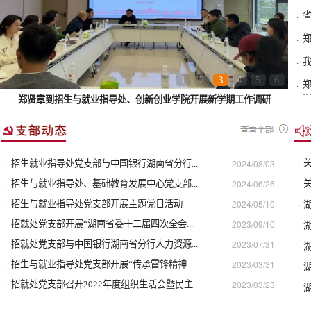
·
省
·
郑
·
我
1
2
3
4
5
6
·
郑
郑贤章到招生与就业指导处、创新创业学院开展新学期工作调研
·
·
2024/08/03
关
招生就业指导处党支部与中国银行湖南省分行...
·
·
2024/06/26
招生与就业指导处、基础教育发展中心党支部...
关
·
2024/05/10
·
招生与就业指导处党支部开展主题党日活动
·
2023/09/10
招就处党支部开展“湖南省委十二届四次全会...
·
·
2023/07/31
招就处党支部与中国银行湖南省分行人力资源...
·
·
2023/03/31
招生与就业指导处党支部开展“传承雷锋精神...
·
·
2023/03/23
招就处党支部召开2022年度组织生活会暨民主...
·